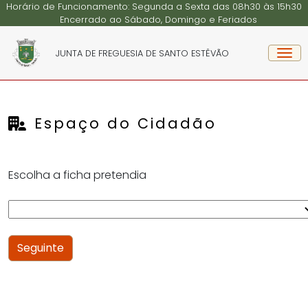
Página não existente
Horário de Funcionamento: Segunda a Sexta das 08h30 às 15h30
Encerrado ao Sábado, Domingo e Feriados
JUNTA DE FREGUESIA DE SANTO ESTÊVÃO
Espaço do Cidadão
Escolha a ficha pretendia